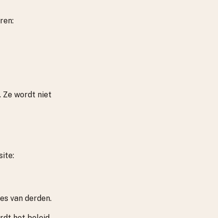
ren:
. Ze wordt niet
ite:
es van derden.
rdt het beleid