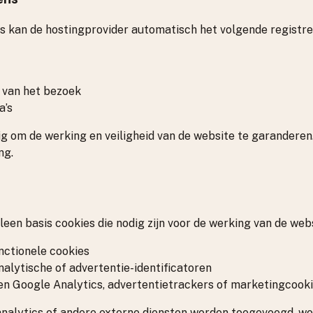
s kan de hostingprovider automatisch het volgende registre
p van het bezoek
a’s
ig om de werking en veiligheid van de website te garanderen
ng.
een basis cookies die nodig zijn voor de werking van de webs
nctionele cookies
alytische of advertentie-identificatoren
n Google Analytics, advertentietrackers of marketingcooki
analytics of andere externe diensten worden toegevoegd, wo