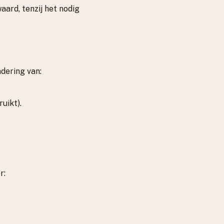
ard, tenzij het nodig
dering van:
uikt).
r: